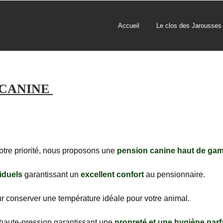
Accueil
Le clos des Jarousses
 CANINE
otre priorité, nous proposons une
pension canine haut de ga
iduels
garantissant un
excellent confort
au pensionnaire.
our conserver une température idéale pour votre animal.
 haute-pression garantissant une
propreté et une hygiène parfa