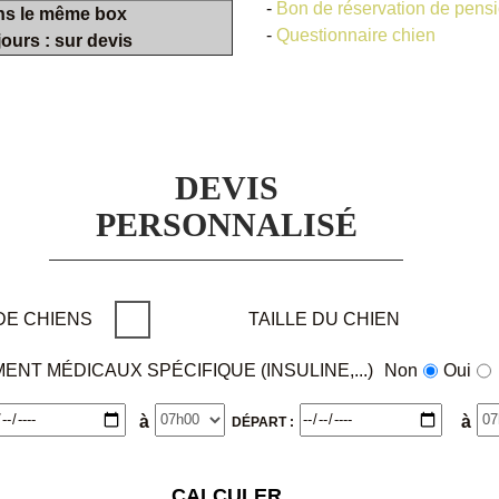
-
Bon de réservation de pens
ans le même box
-
Questionnaire chien
ours : sur devis
DEVIS
PERSONNALISÉ
DE CHIENS
TAILLE DU CHIEN
ENT MÉDICAUX SPÉCIFIQUE (INSULINE,...)
Non
Oui
à
à
DÉPART :