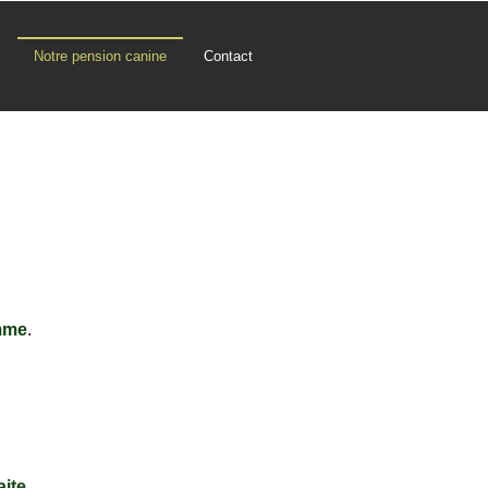
Notre pension canine
Contact
mme
.
ite.